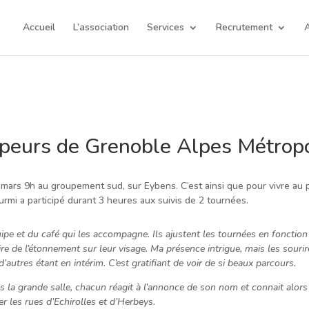
Accueil
L’association
Services
Recrutement
A
ipeurs de Grenoble Alpes Métrop
 mars 9h au groupement sud, sur Eybens. C’est ainsi que pour vivre au pl
urmi a participé durant 3 heures aux suivis de 2 tournées.
pe et du café qui les accompagne. Ils ajustent les tournées en fonctio
 lire de l’étonnement sur leur visage. Ma présence intrigue, mais les souri
’autres étant en intérim. C’est gratifiant de voir de si beaux parcours.
la grande salle, chacun réagit à l’annonce de son nom et connait alors 
r les rues d’Echirolles et d’Herbeys.