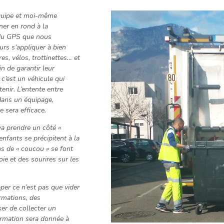
équipe et moi-même
ner en rond à la
 du GPS que nous
urs s’appliquer à bien
res, vélos, trottinettes… et
n de garantir leur
 c’est un véhicule qui
tenir. L’entente entre
 dans un équipage,
e sera efficace.
va prendre un côté «
nfants se précipitent à la
es de « coucou » se font
joie et des sourires sur les
pper ce n’est pas que vider
ormations, des
er de collecter un
formation sera donnée à