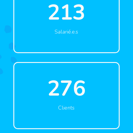
213
Salarié.e.s
276
Clients