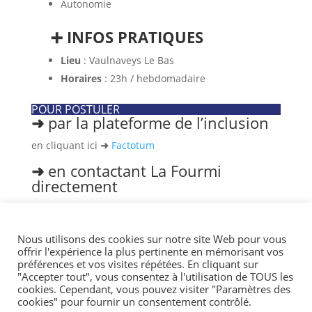
Autonomie
➕ INFOS PRATIQUES
Lieu
: Vaulnaveys Le Bas
Horaires
: 23h / hebdomadaire
POUR POSTULER
➜
par la plateforme de l’inclusion
en cliquant ici
➜
Factotum
➜
en contactant La Fourmi
directement
Antenne de Vizille
Mail :
r.vannet@lafourmi.asso.fr
Nous utilisons des cookies sur notre site Web pour vous
offrir l'expérience la plus pertinente en mémorisant vos
préférences et vos visites répétées. En cliquant sur
Suivez-nous :
"Accepter tout", vous consentez à l'utilisation de TOUS les
cookies. Cependant, vous pouvez visiter "Paramètres des
cookies" pour fournir un consentement contrôlé.